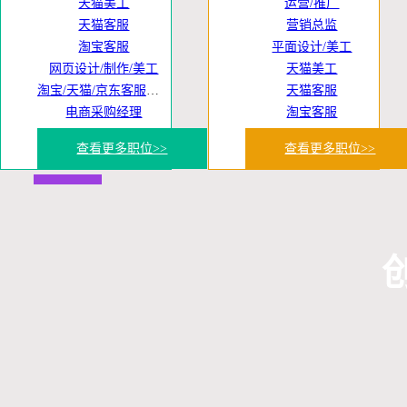
天猫美工
运营/推广
天猫客服
营销总监
淘宝客服
平面设计/美工
网页设计/制作/美工
天猫美工
淘宝/天猫/京东客服专员
天猫客服
电商采购经理
淘宝客服
查看更多职位>>
查看更多职位>>
后勤
网络策划/推广
电商采购经理
采购管理
电商推广专员
策划文案
微信(公众平台)及APP开发工程师