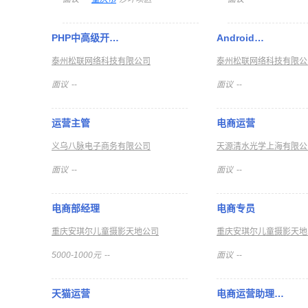
PHP中高级开…
Android…
泰州松联网络科技有限公司
泰州松联网络科技有限公
面议
--
面议
--
运营主管
电商运营
义乌八脉电子商务有限公司
天源清水光学上海有限公
面议
--
面议
--
电商部经理
电商专员
重庆安琪尔儿童摄影天地公司
重庆安琪尔儿童摄影天地
5000-1000元
--
面议
--
天猫运营
电商运营助理…