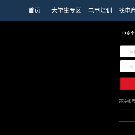
首页
大学生专区
电商培训
找电
电商个
请
密
还没帐