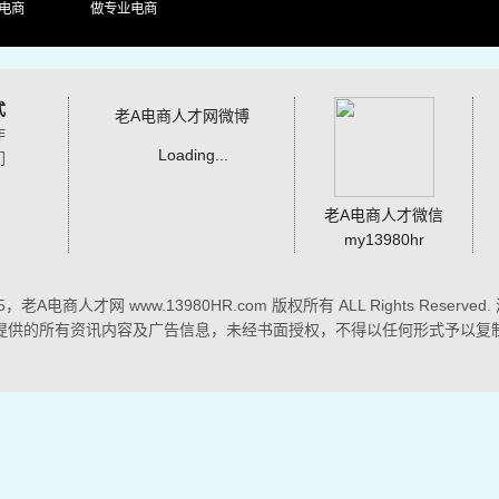
电商
做专业电商
式
老A电商人才网微博
作
Loading...
们
老A电商人才微信
my13980hr
015，老A电商人才网 www.13980HR.com 版权所有 ALL Rights Reserved.
提供的所有资讯内容及广告信息，未经书面授权，不得以任何形式予以复