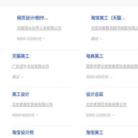
网页设计/制作…
淘宝美工（天猫…
天源清水光学上海有限公司
河南京都教育图书销售有限
6000-12000元
--
面议
--
天猫美工
电商美工
广东冠牛木业有限公司
面议
--
3000-4500元
--
美工设计
设计总监
北京索谱优贸易有限公司
北京索谱优贸易有限公司
4000-6000元
--
6000-12000元
--
淘宝设计师
淘宝美工