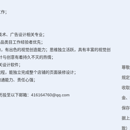
工作；
或美术、广告设计相关专业；
食品类目工作经验者优先；
力，有出色的视觉创造能力；思维独立活跃，具有丰富的视觉创
计与创意有着持久不灭的热情；
等相关设计软件；
尊敬
流程，能独立完成整个店铺的页面装修设计；
规定
沟通能力、责任心强；
收取
历投至以下邮箱：
416164760@qq.com
金、
保存
据上
致）