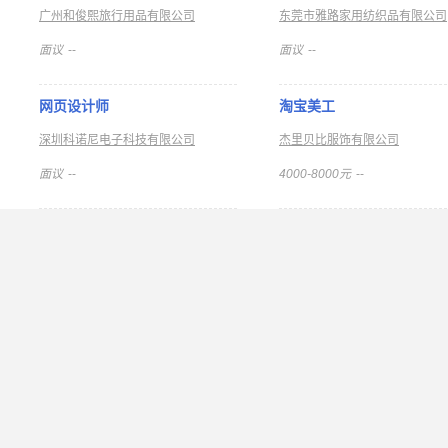
广州和俊熙旅行用品有限公司
东莞市雅路家用纺织品有限公司
面议
--
面议
--
网页设计师
淘宝美工
深圳科诺尼电子科技有限公司
杰里贝比服饰有限公司
面议
--
4000-8000元
--