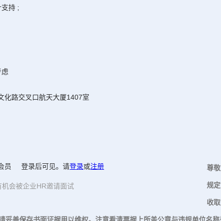
支持 ;
考虑
化路交叉口航天大厦1407室
会员
登录后可见
。请
登录
或
注册
尊敬
规定
有机会被企业HR邀请面试
收取
请妥善保存书面证据用以维权。注意看清票据上所盖公章与违规单位名称