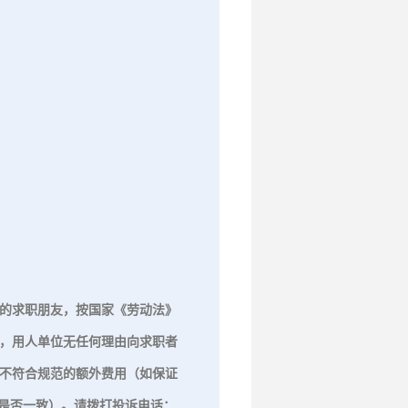
交流沟通。谢谢！
您好，我是河南京都教育图书
销售有限公司招聘负责人，很
高兴认识您，有任何问题欢迎
交流沟通。谢谢！
给我留言
发送
的求职朋友，按国家《劳动法》
，用人单位无任何理由向求职者
不符合规范的额外费用（如保证
是否一致）。请拨打投诉电话：