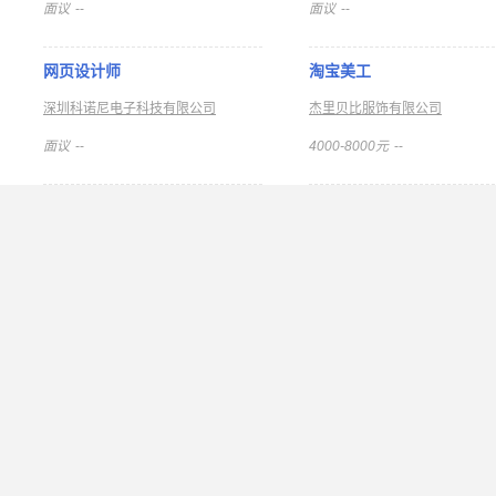
面议
--
面议
--
网页设计师
淘宝美工
深圳科诺尼电子科技有限公司
杰里贝比服饰有限公司
面议
--
4000-8000元
--