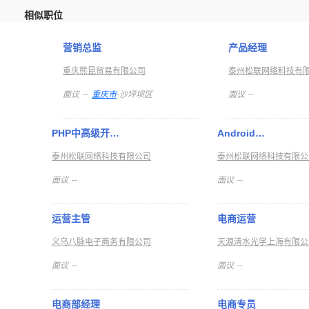
相似职位
营销总监
产品经理
重庆熊昆贸易有限公司
泰州松联网络科技有
面议
--
重庆市
-沙坪坝区
面议
--
PHP中高级开…
Android…
泰州松联网络科技有限公司
泰州松联网络科技有限公
面议
--
面议
--
运营主管
电商运营
义乌八脉电子商务有限公司
天源清水光学上海有限公
面议
--
面议
--
电商部经理
电商专员