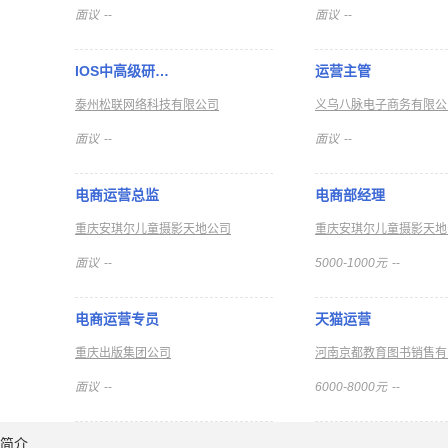
面议
--
面议
--
IOS中高级研…
运营主管
泰州松联网络科技有限公司
义乌八脉电子商务有限公
面议
--
面议
--
电商运营总监
电商部经理
重庆安琪尔儿童摄影天地公司
重庆安琪尔儿童摄影天地
面议
--
5000-1000元
--
电商运营专员
天猫运营
重庆出版集团公司
河南京都教育图书销售有
面议
--
6000-8000元
--
简介