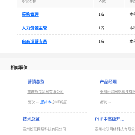
职位名称
人数
学
采购管理
1名
本
人力资源主管
1名
本
电商运营专员
1名
本
相似职位
营销总监
产品经理
重庆熊昆贸易有限公司
泰州松联网络科技有
面议
--
重庆市
-沙坪坝区
面议
--
技术总监
PHP中高级开…
泰州松联网络科技有限公司
泰州松联网络科技有限公