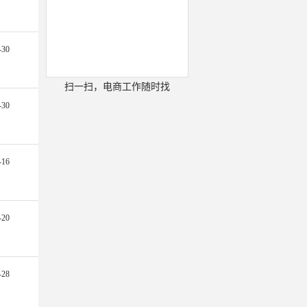
-30
扫一扫，电商工作随时找
-30
-16
-20
-28