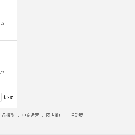
-03
-03
-03
共2页
产品摄影
、
电商运营
、
网店推广
、
活动策