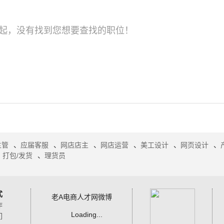
起，没有找到您想要查找的职位！
主管
、
应届客服
、
网店店主
、
网店运营
、
美工设计
、
网页设计
、
、
打包/发货
、
理货员
式
老A电商人才网微博
作
Loading...
们