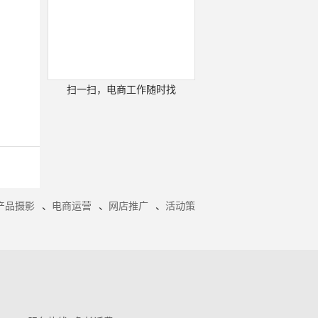
扫一扫，电商工作随时找
产品摄影
、
电商运营
、
网店推广
、
活动策