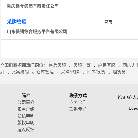
重庆粮食集团有限责任公司
采购管理
济南
山东供销综合服务平台有限公司
全国电商招聘热门职位：
售后客服
、
客服主管
、
应届客服
、
网店店
划
、
文案编辑
、
仓库管理
、
采购/代购
、
打包/发货
、
理货员
简介
联系方式
老A电商人
公司简介
商务合作
Load
服务介绍
联系我们
隐私申明
版权申明
建议反馈