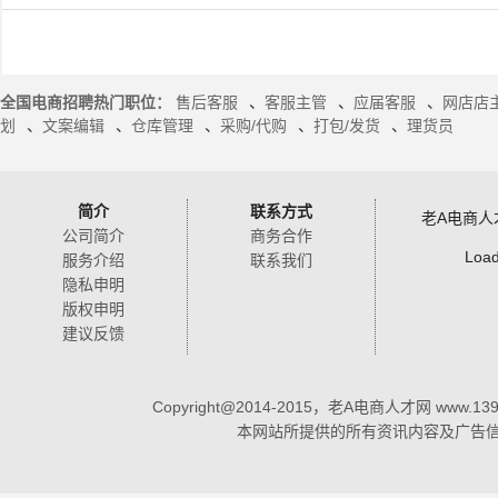
全国电商招聘热门职位：
售后客服
、
客服主管
、
应届客服
、
网店店
划
、
文案编辑
、
仓库管理
、
采购/代购
、
打包/发货
、
理货员
简介
联系方式
老A电商人
公司简介
商务合作
Load
服务介绍
联系我们
隐私申明
版权申明
建议反馈
Copyright@2014-2015，老A电商人才网 www.1398
本网站所提供的所有资讯内容及广告